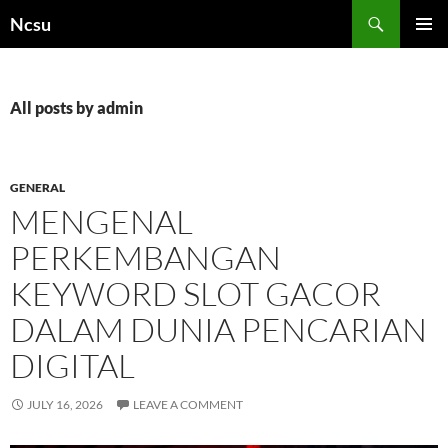
Skip
Search
Ncsu
to
PRIMAR
content
MENU
All posts by admin
GENERAL
MENGENAL
PERKEMBANGAN
KEYWORD SLOT GACOR
DALAM DUNIA PENCARIAN
DIGITAL
JULY 16, 2026
LEAVE A COMMENT